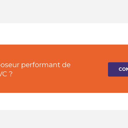
 poseur performant de
CON
VC ?