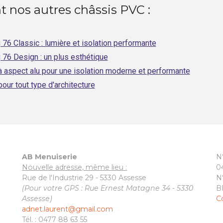
 nos autres châssis PVC :
6 Classic : lumière et isolation performante
76 Design : un plus esthétique
à aspect alu pour une isolation moderne et performante
our tout type d'architecture
AB Menuiserie
N
Nouvelle adresse, même lieu :
0
Rue de l'Industrie 29 - 5330 Assesse
N
(Pour votre GPS : Rue Ernest Matagne 34 - 5330
B
Assesse)
C
adnet.laurent@gmail.com
Tél. : 0477 88 63 55