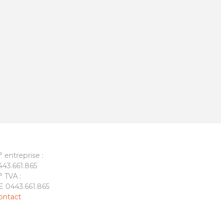
° entreprise :
443.661.865
° TVA :
E 0443.661.865
ontact